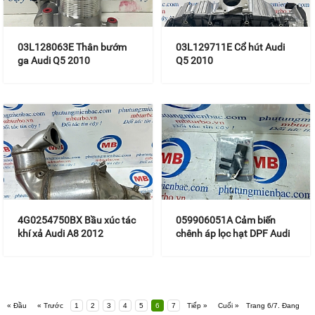
03L128063E Thân bướm
03L129711E Cổ hút Audi
ga Audi Q5 2010
Q5 2010
4G0254750BX Bầu xúc tác
059906051A Cảm biến
khí xả Audi A8 2012
chênh áp lọc hạt DPF Audi
A8 2012
« Đầu
« Trước
1
2
3
4
5
6
7
Tiếp »
Cuối »
Trang 6/7. Đang