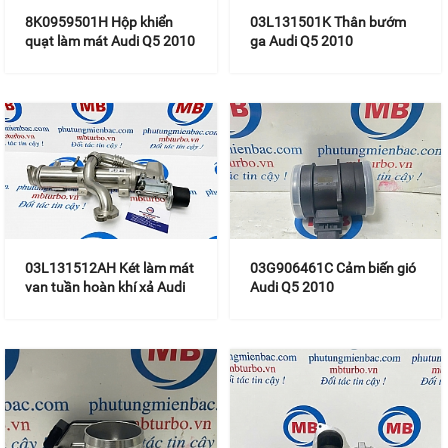
8K0959501H Hộp khiển
03L131501K Thân bướm
quạt làm mát Audi Q5 2010
ga Audi Q5 2010
03L131512AH Két làm mát
03G906461C Cảm biến gió
van tuần hoàn khí xả Audi
Audi Q5 2010
Q5 2010