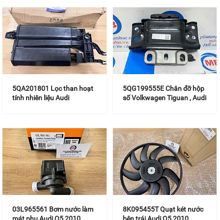
5QA201801 Lọc than hoạt
5QG199555E Chân đỡ hộp
tính nhiên liệu Audi
số Volkwagen Tiguan , Audi
,Volkwagent
Q3
03L965561 Bơm nước làm
8K095455T Quạt két nước
mát phụ Audi Q5 2010
bên trái Audi Q5 2010