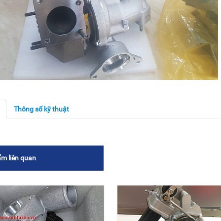
g
Thông số kỹ thuật
m liên quan