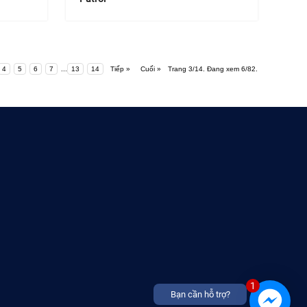
4
5
6
7
...
13
14
Tiếp »
Cuối »
Trang 3/14. Đang xem 6/82.
1
Bạn cần hỗ trợ?