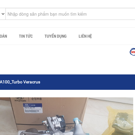
TOÁN
TIN TỨC
TUYỂN DỤNG
LIÊN HỆ
Công
A100_Turbo Veracrus