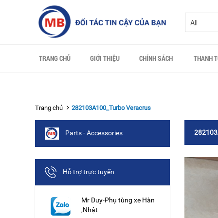
TRANG CHỦ
GIỚI THIỆU
CHÍNH SÁCH
THANH 
Trang chủ
282103A100_Turbo Veracrus
282103
Parts - Accessories
Hỗ trợ trực tuyến
Mr Duy-Phụ tùng xe Hàn
,Nhật