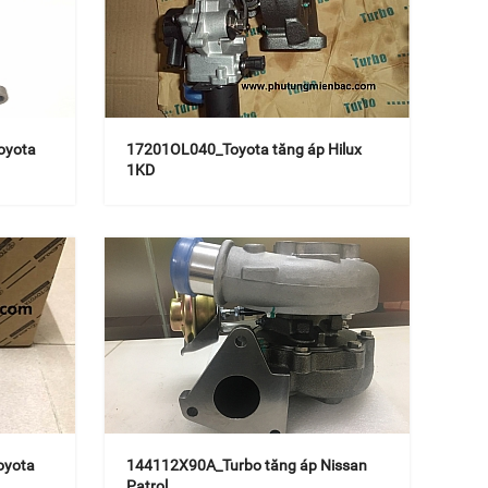
oyota
17201OL040_Toyota tăng áp Hilux
1KD
oyota
144112X90A_Turbo tăng áp Nissan
Patrol