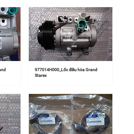
and
977014H000_Lốc điều hòa Grand
Starex