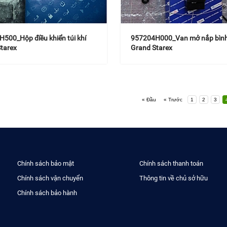
500_Hộp điều khiển túi khí
957204H000_Van mở nắp bìn
tarex
Grand Starex
« Đầu
« Trước
1
2
3
Chính sách bảo mật
Chính sách thanh toán
Chính sách vận chuyển
Thông tin về chủ sở hữu
Chính sách bảo hành