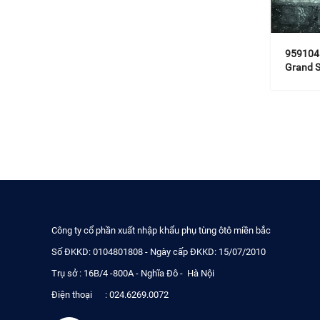
959104H
Grand S
Công ty cổ phần xuất nhập khẩu phụ tùng ôtô miền bắc
Số ĐKKD: 0104801808 - Ngày cấp ĐKKD: 15/07/2010
Trụ sở : 16B/4 -800A - Nghĩa Đô - Hà Nội
Điện thoại : 024.6269.0072