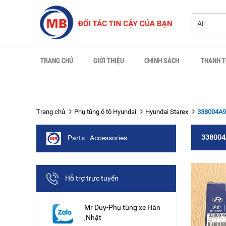
TRANG CHỦ
GIỚI THIỆU
CHÍNH SÁCH
THANH 
Trang chủ
Phụ tùng ô tô Hyundai
Hyundai Starex
338004A9
338004
Parts - Accessories
Hỗ trợ trực tuyến
Mr Duy-Phụ tùng xe Hàn
,Nhật