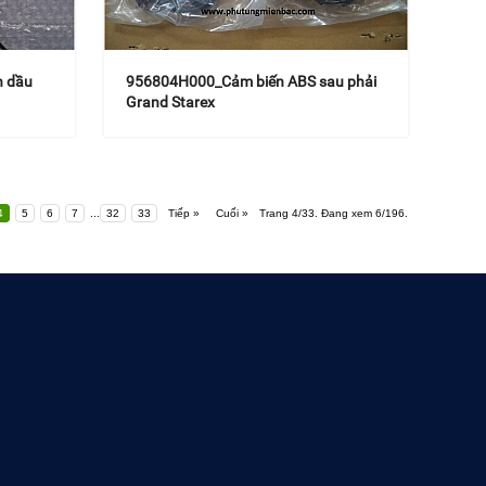
h dầu
956804H000_Cảm biến ABS sau phải
Grand Starex
4
5
6
7
...
32
33
Tiếp »
Cuối »
Trang 4/33. Đang xem 6/196.