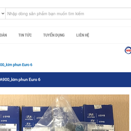
TOÁN
TIN TỨC
TUYỂN DỤNG
LIÊN HỆ
Công 
00_kim phun Euro 6
A900_kim phun Euro 6