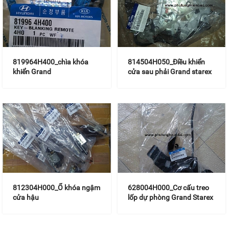
819964H400_chìa khóa
814504H050_Điều khiển
khiển Grand
cửa sau phải Grand starex
812304H000_Ổ khóa ngậm
628004H000_Cơ cấu treo
cửa hậu
lốp dự phòng Grand Starex