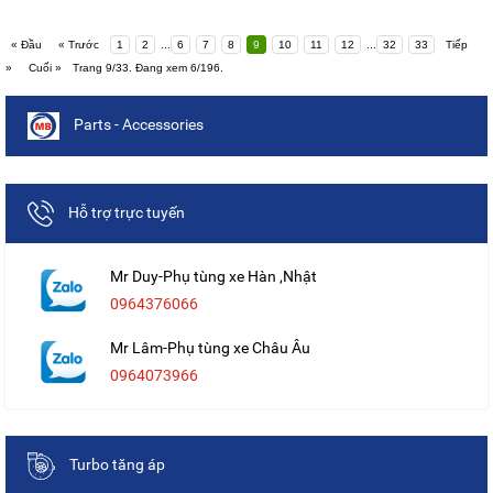
« Đầu
« Trước
1
2
...
6
7
8
9
10
11
12
...
32
33
Tiếp
»
Cuối »
Trang 9/33. Đang xem 6/196.
Parts - Accessories
Hỗ trợ trực tuyến
Mr Duy-Phụ tùng xe Hàn ,Nhật
0964376066
Mr Lâm-Phụ tùng xe Châu Âu
0964073966
Turbo tăng áp