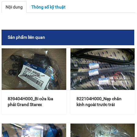
Nội dung
Thông số kỹ thuật
Sản phẩm liên quan
839404H000_Bi cửa lùa
822104H000_Nẹp chân
phải Grand Starex
kính ngoài trước trái