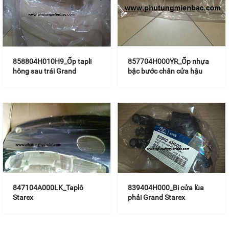
858804H010H9_Ốp tapli
857704H000YR_Ốp nhựa
hông sau trái Grand
bậc bước chân cửa hậu
Grand Starex
847104A000LK_Taplô
839404H000_Bi cửa lùa
Starex
phải Grand Starex