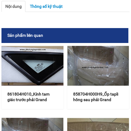
Nội dung
Thông số kỹ thuật
Sản phẩm liên quan
861804H010_Kính tam
858704H000H9_Ốp tapli
giác trước phải Grand
hông sau phải Grand
Starex