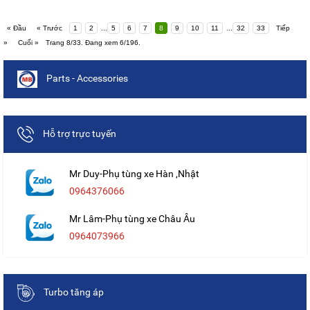
« Đầu
« Trước
1
2
...
5
6
7
8
9
10
11
...
32
33
Tiếp
»
Cuối »
Trang 8/33. Đang xem 6/196.
Parts - Accessories
Hỗ trợ trực tuyến
Mr Duy-Phụ tùng xe Hàn ,Nhật
0964376066
Mr Lâm-Phụ tùng xe Châu Âu
0964073966
Turbo tăng áp