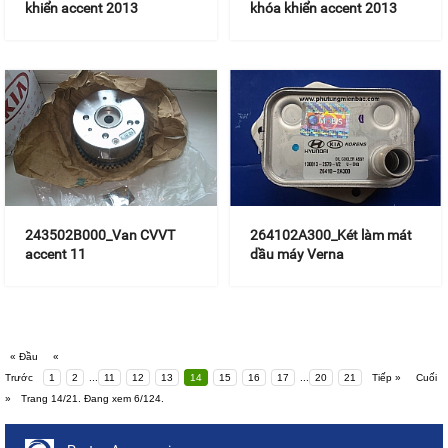
khiển accent 2013
khóa khiển accent 2013
243502B000_Van CVVT
264102A300_Két làm mát
accent 11
dầu máy Verna
« Đầu
«
Trước
1
2
...
11
12
13
14
15
16
17
...
20
21
Tiếp »
Cuối
»
Trang 14/21. Đang xem 6/124.