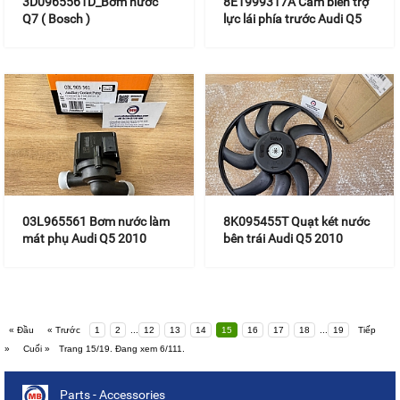
3D0965561D_Bơm nước
8E1999317A Cảm biến trợ
Q7 ( Bosch )
lực lái phía trước Audi Q5
2010
03L965561 Bơm nước làm
8K095455T Quạt két nước
mát phụ Audi Q5 2010
bên trái Audi Q5 2010
« Đầu
« Trước
1
2
...
12
13
14
15
16
17
18
...
19
Tiếp
»
Cuối »
Trang 15/19. Đang xem 6/111.
Parts - Accessories