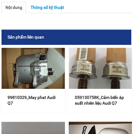
Nội dung
Thông số kỹ thuật
Sản phẩm liên quan
99810329_May phat Audi
059130758K_Cảm biến áp
Q7
suất nhiên liệu Audi Q7