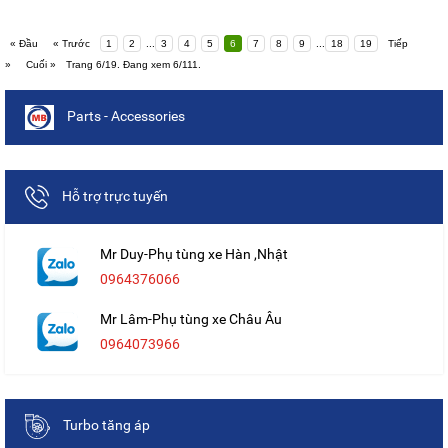
« Đầu
« Trước
1
2
...
3
4
5
6
7
8
9
...
18
19
Tiếp
»
Cuối »
Trang 6/19. Đang xem 6/111.
Parts - Accessories
Hỗ trợ trực tuyến
Mr Duy-Phụ tùng xe Hàn ,Nhật
0964376066
Mr Lâm-Phụ tùng xe Châu Âu
0964073966
Turbo tăng áp