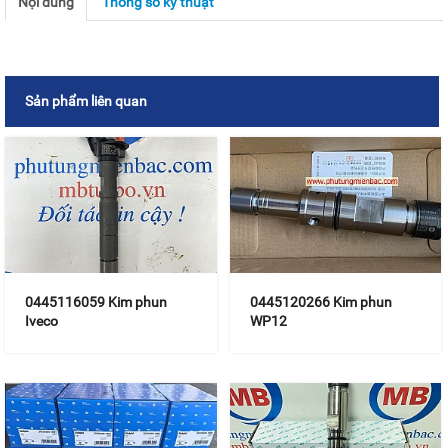
Nội dung
Thông số kỹ thuật
Sản phẩm liên quan
0445116059 Kim phun
0445120266 Kim phun
Iveco
WP12