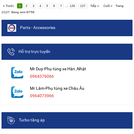
« Trước
1
2
3
4
5
6
7
...
126
127
Tiếp »
Cuối »
Trang
1/127. Đang xem 6/759.
Parts - Accessories
Hỗ trợ trực tuyến
Mr Duy-Phụ tùng xe Hàn ,Nhật
0964376066
Mr Lâm-Phụ tùng xe Châu Âu
0964073966
Turbo tăng áp