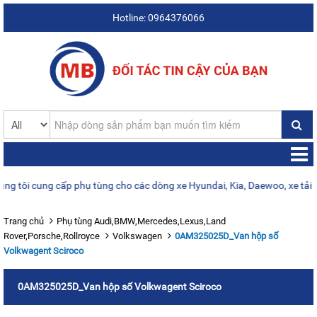
Hotline: 0964376066
i cung cấp phụ tùng cho các dòng xe Hyundai, Kia, Daewoo, xe tải 1–25
Trang chủ
Phụ tùng Audi,BMW,Mercedes,Lexus,Land
Rover,Porsche,Rollroyce
Volkswagen
0AM325025D_Van hộp số
Volkwagent Sciroco
0AM325025D_Van hộp số Volkwagent Sciroco