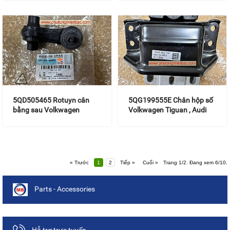
5QD505465 Rotuyn cân
5QG199555E Chân hộp số
bằng sau Volkwagen
Volkwagen Tiguan , Audi
Tiguan
Q3
« Trước
1
2
Tiếp »
Cuối »
Trang 1/2. Đang xem 6/10.
Parts - Accessories
Hỗ trợ trực tuyến