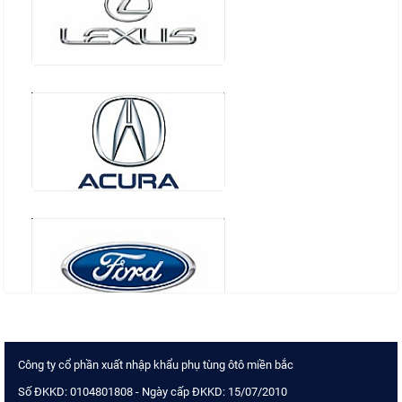
Công ty cổ phần xuất nhập khẩu phụ tùng ôtô miền bắc
Số ĐKKD: 0104801808 - Ngày cấp ĐKKD: 15/07/2010