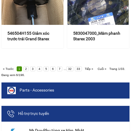
546504H155 Giảm xóc
5830047000_Mâm phanh
trước trái Grand Starex
Starex 2003
« Trước
1
2
3
4
5
6
7
...
32
33
Tiếp »
Cuối »
Trang 1/33.
Đang xem 6/196.
Parts - Accessories
Hỗ trợ trực tuyến
Mr Duy-Phụ tùng xe Hàn ,Nhật