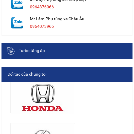
0964376066
Mr Lâm-Phụ tùng xe Châu Âu
0964073966
Turbo tăng áp
Đối tác của chúng tôi