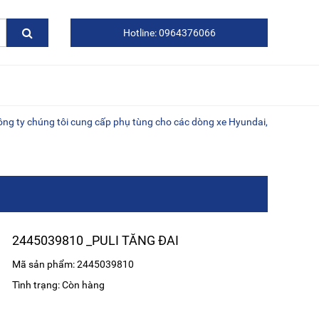
Hotline: 0964376066
húng tôi cung cấp phụ tùng cho các dòng xe Hyundai, Kia, Daewoo, xe t
2445039810 _PULI TĂNG ĐAI
Mã sản phẩm: 2445039810
Tình trạng: Còn hàng