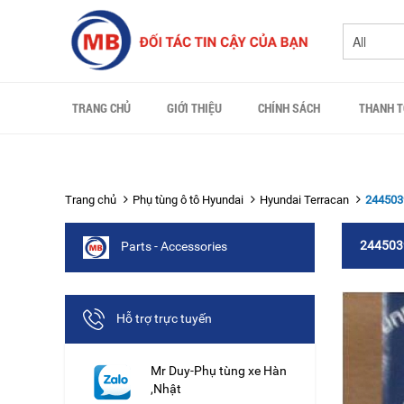
TRANG CHỦ
GIỚI THIỆU
CHÍNH SÁCH
THANH 
Trang chủ
Phụ tùng ô tô Hyundai
Hyundai Terracan
2445039
2445039
Parts - Accessories
Hỗ trợ trực tuyến
Mr Duy-Phụ tùng xe Hàn
,Nhật