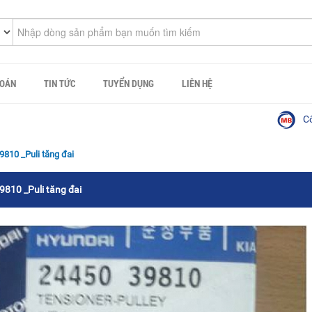
TOÁN
TIN TỨC
TUYỂN DỤNG
LIÊN HỆ
Công ty c
810 _Puli tăng đai
810 _Puli tăng đai