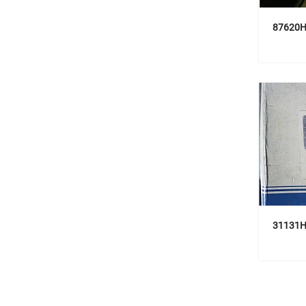
87620H
31131H