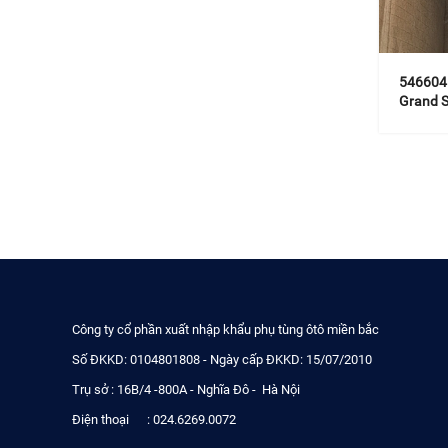
546604
Grand S
Công ty cổ phần xuất nhập khẩu phụ tùng ôtô miền bắc
Số ĐKKD: 0104801808 - Ngày cấp ĐKKD: 15/07/2010
Trụ sở : 16B/4 -800A - Nghĩa Đô - Hà Nội
Điện thoại : 024.6269.0072