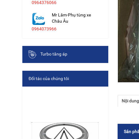
0964376066
Mr Lâm-Phụ tùng xe
Châu Âu
0964073966
Turbo tăng áp
Đối tác của chúng tôi
Nội dun
Sản phẩ