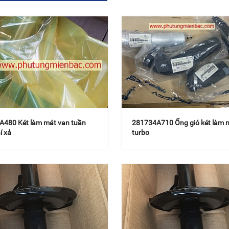
A480 Két làm mát van tuần
281734A710 Ống gió két làm 
í xả
turbo