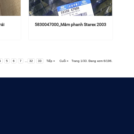
rái
5830047000_Mâm phanh Starex 2003
4
5
6
7
...
32
33
Tiếp »
Cuối »
Trang 1/33. Đang xem 6/196.