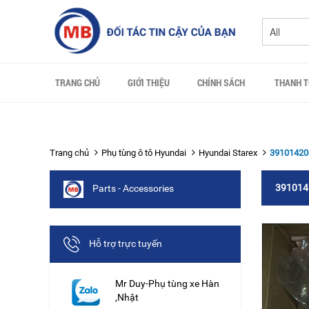
TRANG CHỦ
GIỚI THIỆU
CHÍNH SÁCH
THANH 
Trang chủ
Phụ tùng ô tô Hyundai
Hyundai Starex
39101420
391014
Parts - Accessories
Hỗ trợ trực tuyến
Mr Duy-Phụ tùng xe Hàn
,Nhật