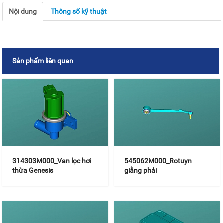
Nội dung
Thông số kỹ thuật
Sản phẩm liên quan
314303M000_Van lọc hơi
545062M000_Rotuyn
thừa Genesis
giằng phải