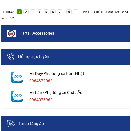
« Trước
1
2
3
4
5
6
7
...
8
9
Tiếp »
Cuối »
Trang 1/9. Đang
xem 6/52.
Parts - Accessories
Hỗ trợ trực tuyến
Mr Duy-Phụ tùng xe Hàn ,Nhật
0964376066
Mr Lâm-Phụ tùng xe Châu Âu
0964073966
Turbo tăng áp