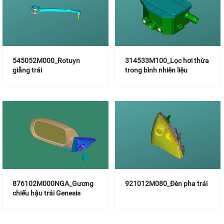
545052M000_Rotuyn
314533M100_Lọc hơi thừa
giằng trái
trong bình nhiên liệu
Genesis
876102M000NGA_Gương
921012M080_Đèn pha trái
chiếu hậu trái Genesis