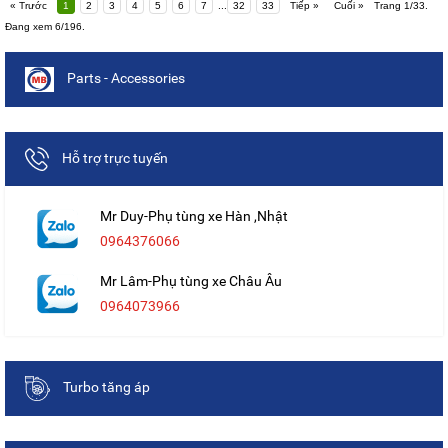
« Trước
1
2
3
4
5
6
7
...
32
33
Tiếp »
Cuối »
Trang 1/33.
Đang xem 6/196.
Parts - Accessories
Hỗ trợ trực tuyến
Mr Duy-Phụ tùng xe Hàn ,Nhật
0964376066
Mr Lâm-Phụ tùng xe Châu Âu
0964073966
Turbo tăng áp