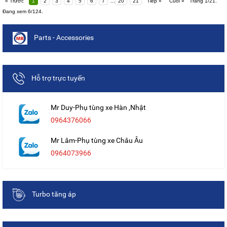
« Trước
1
2
3
4
5
6
7
...
20
21
Tiếp »
Cuối »
Trang 1/21.
Đang xem 6/124.
Parts - Accessories
Hỗ trợ trực tuyến
Mr Duy-Phụ tùng xe Hàn ,Nhật
0964376066
Mr Lâm-Phụ tùng xe Châu Âu
0964073966
Turbo tăng áp