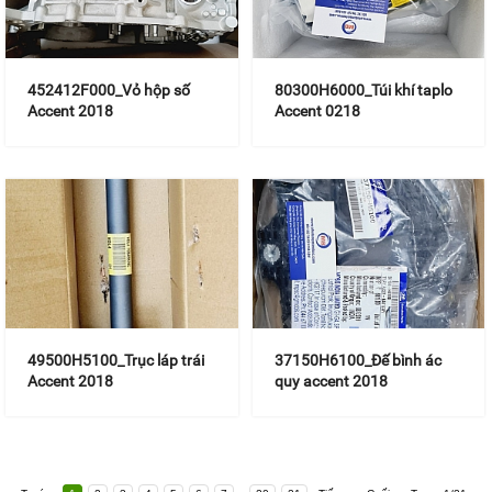
452412F000_Vỏ hộp số
80300H6000_Túi khí taplo
Accent 2018
Accent 0218
49500H5100_Trục láp trái
37150H6100_Đế bình ác
Accent 2018
quy accent 2018