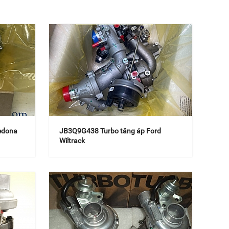
edona
JB3Q9G438 Turbo tăng áp Ford
Wiltrack