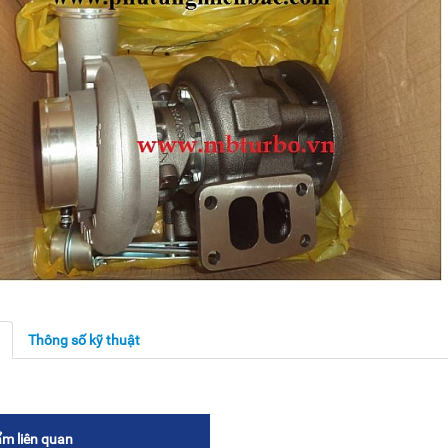
g
Thông số kỹ thuật
m liên quan