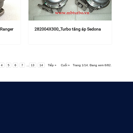
 Ranger
282004X300_Turbo tăng áp Sedona
4
5
6
7
...
13
14
Tiếp »
Cuối »
Trang 1/14. Đang xem 6/82.