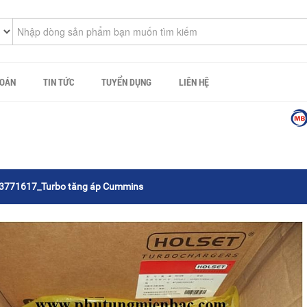
TOÁN
TIN TỨC
TUYỂN DỤNG
LIÊN HỆ
Công 
771617_Turbo tăng áp Cummins