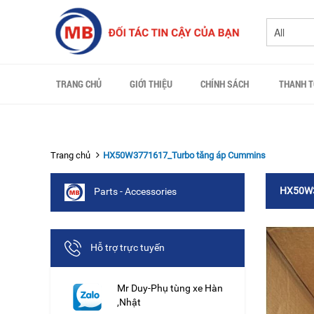
TRANG CHỦ
GIỚI THIỆU
CHÍNH SÁCH
THANH 
Trang chủ
HX50W3771617_Turbo tăng áp Cummins
HX50W3
Parts - Accessories
Hỗ trợ trực tuyến
Mr Duy-Phụ tùng xe Hàn
,Nhật