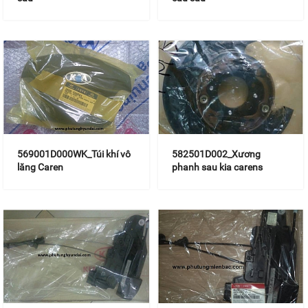
569001D000WK_Túi khí vô
582501D002_Xương
lăng Caren
phanh sau kia carens