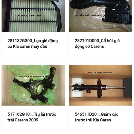
281132G300_Lọc gió động
282101D000_Cổ hút gió
cơ Kia caren máy dầu
động cơ Carens
517162G101_Trụ lái trước
546511D201_Giảm xóc
trái Carens 2009
trước trái Kia Caren