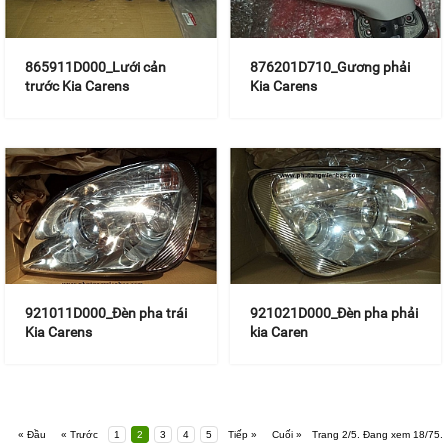
865911D000_Lưới cản
876201D710_Gương phải
trước Kia Carens
Kia Carens
921011D000_Đèn pha trái
921021D000_Đèn pha phải
Kia Carens
kia Caren
« Đầu
« Trước
1
2
3
4
5
Tiếp »
Cuối »
Trang 2/5. Đang xem 18/75.