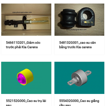
546611D201_Giảm xóc
548132G001_cao su cân
trước phải Kia Carens
bằng trước Kia carens
552152G000_Cao su trụ lái
555432G000_Cao su giằng
sau
cầu sau