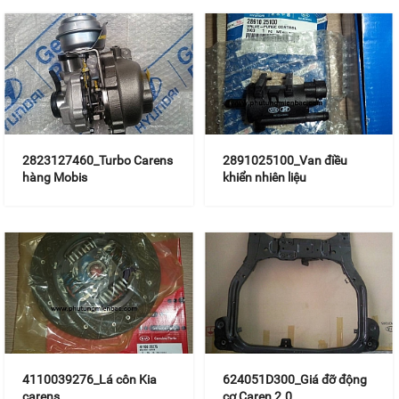
2823127460_Turbo Carens
2891025100_Van điều
hàng Mobis
khiển nhiên liệu
caren,forte,cerato
4110039276_Lá côn Kia
624051D300_Giá đỡ động
carens
cơ Caren 2.0