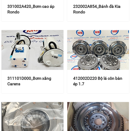
331002A420_Bơm cao áp
232002A854_Bánh đà Kia
Rondo
Rondo
311101D000_Bơm xăng
412002D220 Bộ lá côn bàn
Carens
ép 1.7