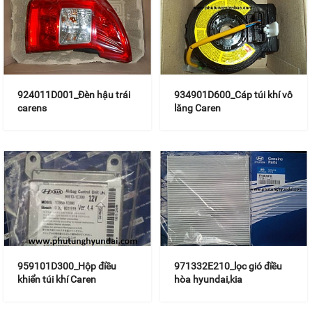
924011D001_Đèn hậu trái
934901D600_Cáp túi khí vô
carens
lăng Caren
959101D300_Hộp điều
971332E210_lọc gió điều
khiển túi khí Caren
hòa hyundai,kia