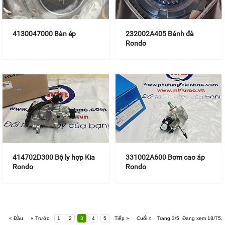
4130047000 Bàn ép
232002A405 Bánh đà
Rondo
414702D300 Bộ ly hợp Kia
331002A600 Bơm cao áp
Rondo
Rondo
« Đầu
« Trước
1
2
3
4
5
Tiếp »
Cuối »
Trang 3/5. Đang xem 18/75.