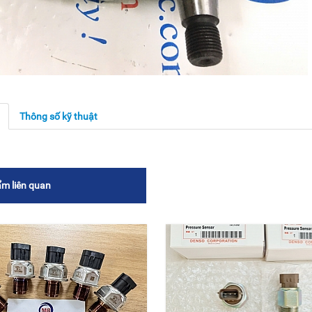
g
Thông số kỹ thuật
m liên quan