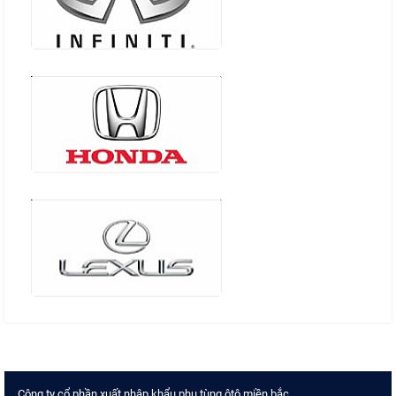
Công ty cổ phần xuất nhập khẩu phụ tùng ôtô miền bắc