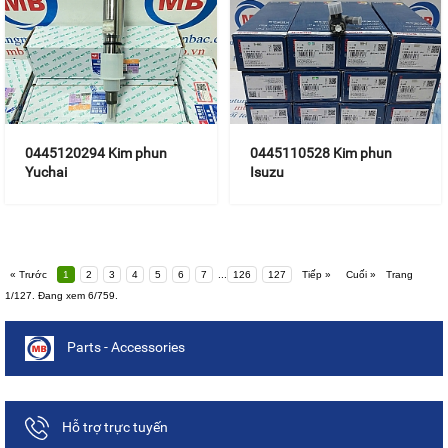
0445120294 Kim phun
0445110528 Kim phun
Yuchai
Isuzu
« Trước
1
2
3
4
5
6
7
...
126
127
Tiếp »
Cuối »
Trang
1/127. Đang xem 6/759.
Parts - Accessories
Hỗ trợ trực tuyến