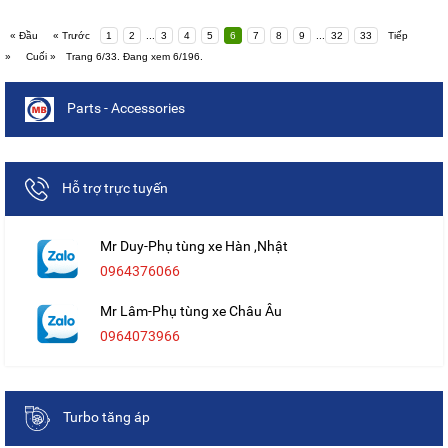
« Đầu
« Trước
1
2
...
3
4
5
6
7
8
9
...
32
33
Tiếp
»
Cuối »
Trang 6/33. Đang xem 6/196.
Parts - Accessories
Hỗ trợ trực tuyến
Mr Duy-Phụ tùng xe Hàn ,Nhật
0964376066
Mr Lâm-Phụ tùng xe Châu Âu
0964073966
Turbo tăng áp