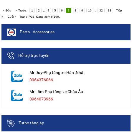
« Đầu
« Trước
1
2
...
4
5
6
7
8
9
10
...
32
33
Tiếp
»
Cuối »
Trang 7/33. Đang xem 6/196.
Parts - Accessories
Hỗ trợ trực tuyến
Mr Duy-Phụ tùng xe Hàn ,Nhật
0964376066
Mr Lâm-Phụ tùng xe Châu Âu
0964073966
Turbo tăng áp