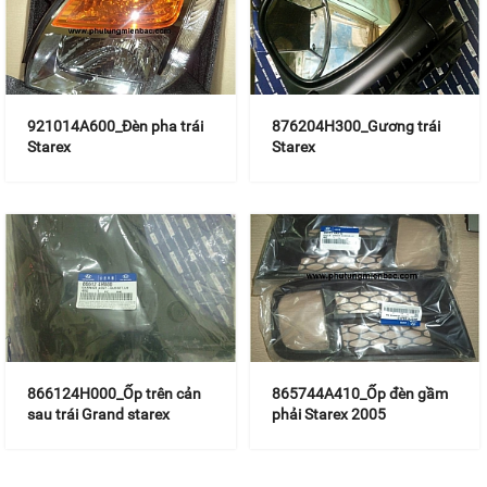
921014A600_Đèn pha trái
876204H300_Gương trái
Starex
Starex
866124H000_Ốp trên cản
865744A410_Ốp đèn gầm
sau trái Grand starex
phải Starex 2005