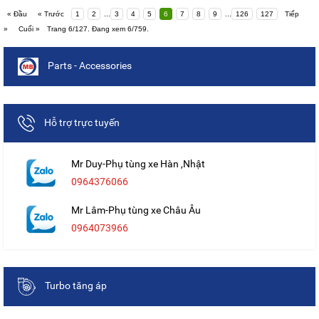
« Đầu
« Trước
1
2
...
3
4
5
6
7
8
9
...
126
127
Tiếp
»
Cuối »
Trang 6/127. Đang xem 6/759.
Parts - Accessories
Hỗ trợ trực tuyến
Mr Duy-Phụ tùng xe Hàn ,Nhật
0964376066
Mr Lâm-Phụ tùng xe Châu Âu
0964073966
Turbo tăng áp