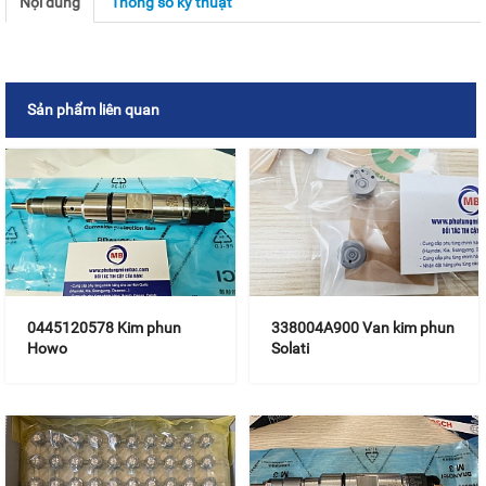
Nội dung
Thông số kỹ thuật
Sản phẩm liên quan
0445120578 Kim phun
338004A900 Van kim phun
Howo
Solati