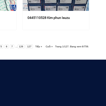
0445110528 Kim phun Isuzu
5
6
7
...
126
127
Tiếp »
Cuối »
Trang 1/127. Đang xem 6/759.