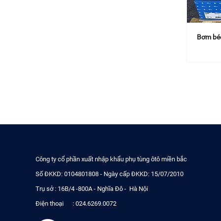
Bơm béc
Công ty cổ phần xuất nhập khẩu phụ tùng ôtô miền bắc
Số ĐKKD: 0104801808 - Ngày cấp ĐKKD: 15/07/2010
Trụ sở : 16B/4 -800A - Nghĩa Đô - Hà Nội
Điện thoại : 024.6269.0072