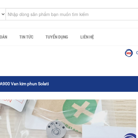
TOÁN
TIN TỨC
TUYỂN DỤNG
LIÊN HỆ
Công ty 
900 Van kim phun Solati