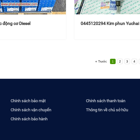
 động cơ Diesel
0445120294 Kim phun Yuchai
« Trước
1
2
3
4
Chính sách bảo mật
Chính sách thanh toán
Chính sách vận chuyển
Thông tin về chủ sở hữu
Chính sách bảo hành