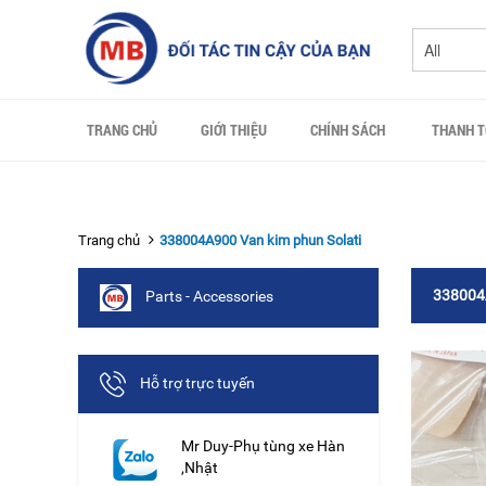
TRANG CHỦ
GIỚI THIỆU
CHÍNH SÁCH
THANH 
Trang chủ
338004A900 Van kim phun Solati
338004A
Parts - Accessories
Hỗ trợ trực tuyến
Mr Duy-Phụ tùng xe Hàn
,Nhật