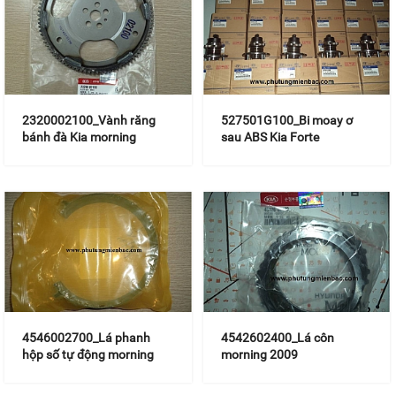
2320002100_Vành răng
527501G100_Bi moay ơ
bánh đà Kia morning
sau ABS Kia Forte
4546002700_Lá phanh
4542602400_Lá côn
hộp số tự động morning
morning 2009
2004