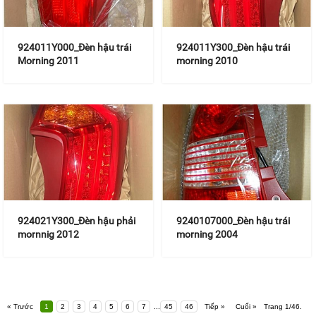
924011Y000_Đèn hậu trái
924011Y300_Đèn hậu trái
Morning 2011
morning 2010
924021Y300_Đèn hậu phải
9240107000_Đèn hậu trái
mornnig 2012
morning 2004
« Trước
1
2
3
4
5
6
7
...
45
46
Tiếp »
Cuối »
Trang 1/46.