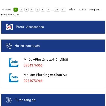
« Trước
1
2
3
4
5
6
7
...
36
37
Tiếp »
Cuối »
Trang 1/37.
Đang xem 6/221.
Parts - Accessories
Hỗ trợ trực tuyến
Mr Duy-Phụ tùng xe Hàn ,Nhật
0964376066
Mr Lâm-Phụ tùng xe Châu Âu
0964073966
Turbo tăng áp