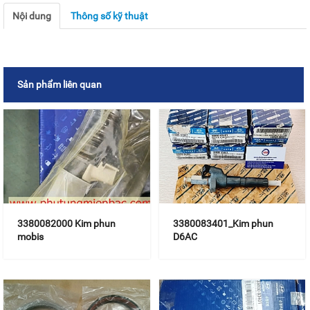
Nội dung
Thông số kỹ thuật
Sản phẩm liên quan
3380082000 Kim phun
3380083401_Kim phun
mobis
D6AC