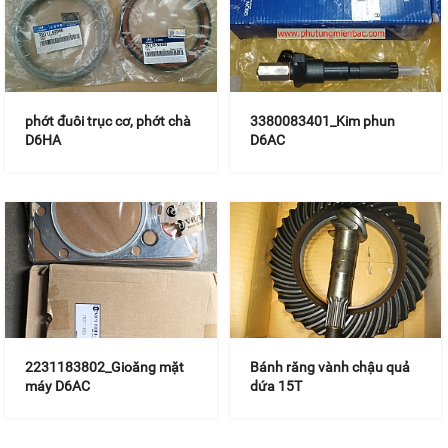
phớt đuôi trục cơ, phớt chà
3380083401_Kim phun
D6HA
D6AC
2231183802_Gioăng mặt
Bánh răng vành chậu quả
máy D6AC
dứa 15T