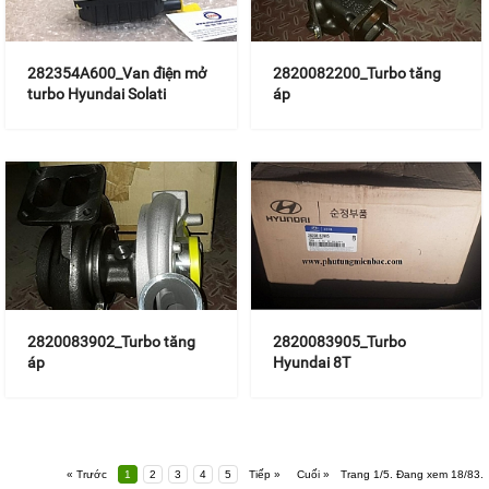
282354A600_Van điện mở
2820082200_Turbo tăng
turbo Hyundai Solati
áp
2820083902_Turbo tăng
2820083905_Turbo
áp
Hyundai 8T
« Trước
1
2
3
4
5
Tiếp »
Cuối »
Trang 1/5. Đang xem 18/83.