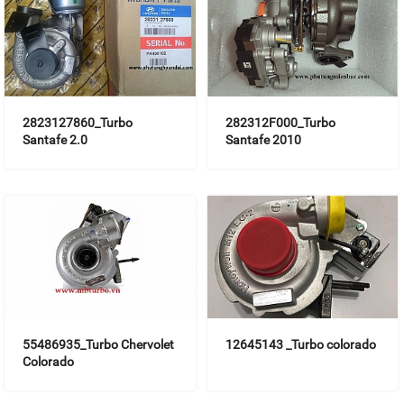
2823127860_Turbo
282312F000_Turbo
Santafe 2.0
Santafe 2010
55486935_Turbo Chervolet
12645143 _Turbo colorado
Colorado