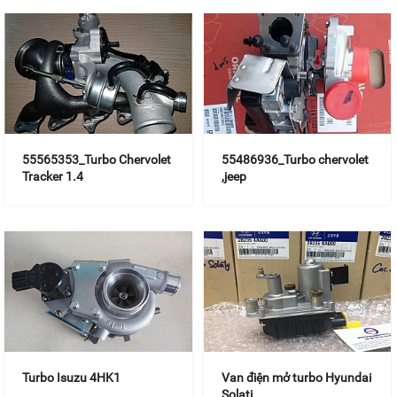
55565353_Turbo Chervolet
55486936_Turbo chervolet
Tracker 1.4
,jeep
Turbo Isuzu 4HK1
Van điện mở turbo Hyundai
Solati