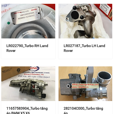
LR022790_Turbo RH Land
LR027187_Turbo LH Land
Rover
Rover
11657583904_Turbo tăng
282104C000_Turbo tăng
áp BMW X5,X6
áp