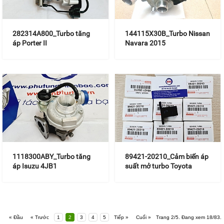
282314A800_Turbo tăng
144115X30B_Turbo Nissan
áp Porter II
Navara 2015
1118300ABY_Turbo tăng
89421-20210_Cảm biến áp
áp Isuzu 4JB1
suất mở turbo Toyota
« Đầu
« Trước
1
2
3
4
5
Tiếp »
Cuối »
Trang 2/5. Đang xem 18/83.