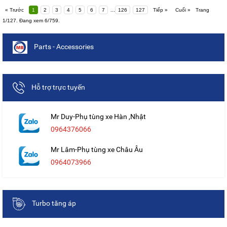
« Trước
1
2
3
4
5
6
7
...
126
127
Tiếp »
Cuối »
Trang
1/127. Đang xem 6/759.
Parts - Accessories
Hỗ trợ trực tuyến
Mr Duy-Phụ tùng xe Hàn ,Nhật
0964376066
Mr Lâm-Phụ tùng xe Châu Âu
0964073966
Turbo tăng áp