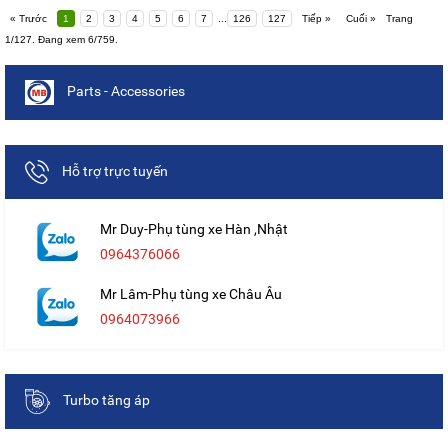
« Trước
1
2
3
4
5
6
7
...
126
127
Tiếp »
Cuối »
Trang
1/127. Đang xem 6/759.
Parts - Accessories
Hỗ trợ trực tuyến
Mr Duy-Phụ tùng xe Hàn ,Nhật
0964376066
Mr Lâm-Phụ tùng xe Châu Âu
0964073966
Turbo tăng áp