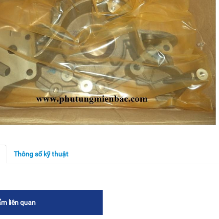
g
Thông số kỹ thuật
m liên quan