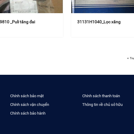
810 _Puli tăng đai
31131H1040_Lọc xăng
« Tr
Chính sách bảo mật
Chính sách thanh toán
Chính sách vận chuyển
Thông tin về chủ sở hữu
Chính sách bảo hành