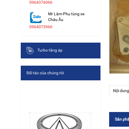
0964376066
Mr Lâm-Phụ tùng xe
Châu Âu
0964073966
Turbo tăng áp
Đối tác của chúng tôi
Nội dun
Sản phẩ