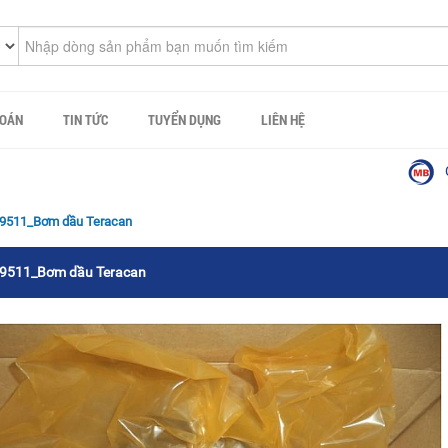
TOÁN
TIN TỨC
TUYỂN DỤNG
LIÊN HỆ
Công ty
9511_Bơm dầu Teracan
9511_Bơm dầu Teracan