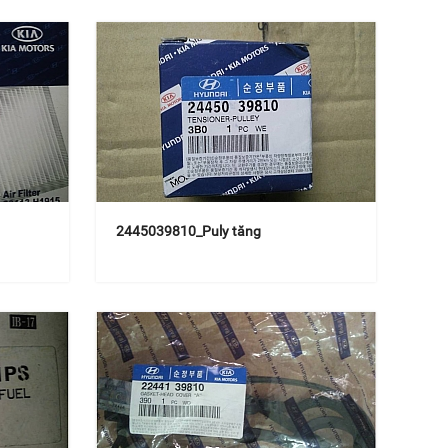
2445039810_Puly tăng