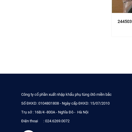
2445039
Công ty cổ phần xuất nhập khẩu phụ tùng ôtô miền bắc
Số ĐKKD: 0104801808 - Ngày cấp ĐKKD: 15/07/2010
Trụ sở : 16B/4 -800A - Nghĩa Đô - Hà Nội
Điện thoại : 024.6269.0072