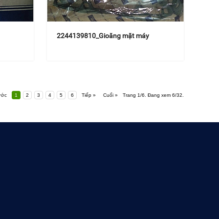
2244139810_Gioăng mặt máy
ước
1
2
3
4
5
6
Tiếp »
Cuối »
Trang 1/6. Đang xem 6/32.