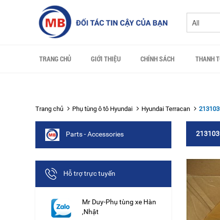
TRANG CHỦ
GIỚI THIỆU
CHÍNH SÁCH
THANH 
Trang chủ
Phụ tùng ô tô Hyundai
Hyundai Terracan
213103
213103
Parts - Accessories
Hỗ trợ trực tuyến
Mr Duy-Phụ tùng xe Hàn
,Nhật