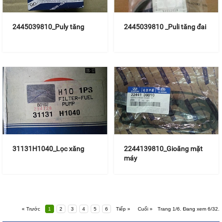
2445039810_Puly tăng
2445039810 _Puli tăng đai
31131H1040_Lọc xăng
2244139810_Gioăng mặt
máy
« Trước
1
2
3
4
5
6
Tiếp »
Cuối »
Trang 1/6. Đang xem 6/32.