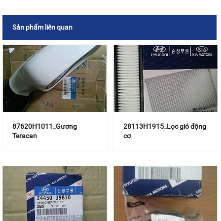
Sản phẩm liên quan
87620H1011_Gương
28113H1915_Lọc gió động
Teracan
cơ