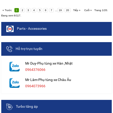
« Trước
1
2
3
4
5
6
7
...
19
20
Tiếp »
Cuối »
Trang 1/20.
Đang xem 6/117.
Parts - Accessories
Hỗ trợ trực tuyến
Mr Duy-Phụ tùng xe Hàn ,Nhật
0964376066
Mr Lâm-Phụ tùng xe Châu Âu
0964073966
Turbo tăng áp