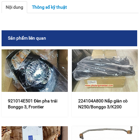
Nội dung
Thông số kỹ thuật
Sản phẩm liên quan
921014E501 Đèn pha trái
224104A800 Nắp giàn cò
Bonggo 3, Frontier
N250/Bonggo 3/K200