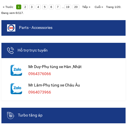
« Trước
1
2
3
4
5
6
7
...
19
20
Tiếp »
Cuối »
Trang 1/20.
Đang xem 6/117.
Parts - Accessories
Hỗ trợ trực tuyến
Mr Duy-Phụ tùng xe Hàn ,Nhật
0964376066
Mr Lâm-Phụ tùng xe Châu Âu
0964073966
Turbo tăng áp