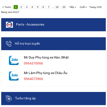
« Trước
1
2
3
4
5
6
7
...
19
20
Tiếp »
Cuối »
Trang 1/20.
Đang xem 6/117.
Parts - Accessories
Hỗ trợ trực tuyến
Mr Duy-Phụ tùng xe Hàn ,Nhật
0964376066
Mr Lâm-Phụ tùng xe Châu Âu
0964073966
Turbo tăng áp