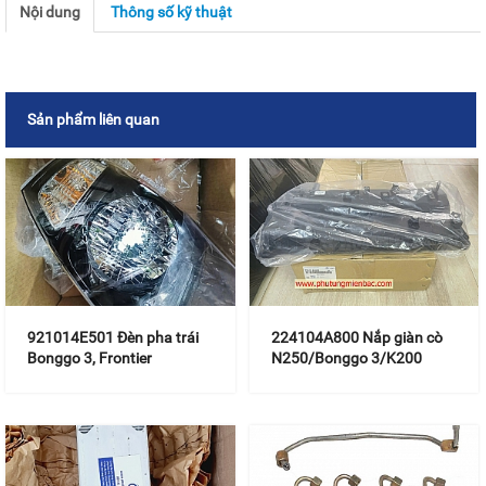
Nội dung
Thông số kỹ thuật
Sản phẩm liên quan
921014E501 Đèn pha trái
224104A800 Nắp giàn cò
Bonggo 3, Frontier
N250/Bonggo 3/K200