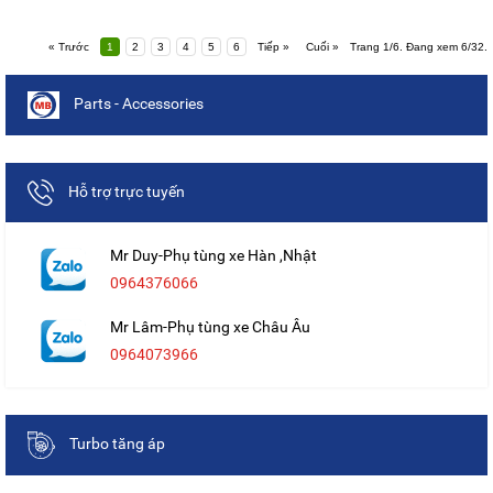
« Trước
1
2
3
4
5
6
Tiếp »
Cuối »
Trang 1/6. Đang xem 6/32.
Parts - Accessories
Hỗ trợ trực tuyến
Mr Duy-Phụ tùng xe Hàn ,Nhật
0964376066
Mr Lâm-Phụ tùng xe Châu Âu
0964073966
Turbo tăng áp