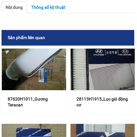
Nội dung
Thông số kỹ thuật
Sản phẩm liên quan
87620H1011_Gương
28113H1915_Lọc gió động
Teracan
cơ